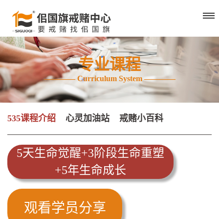
专业课程
———— Curriculum System ————
535课程介绍
心灵加油站
戒赌小百科
5天生命觉醒+3阶段生命重塑
+5年生命成长
观看学员分享