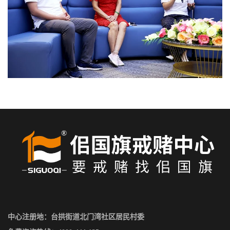
中心注册地：台拱街道北门湾社区居民村委