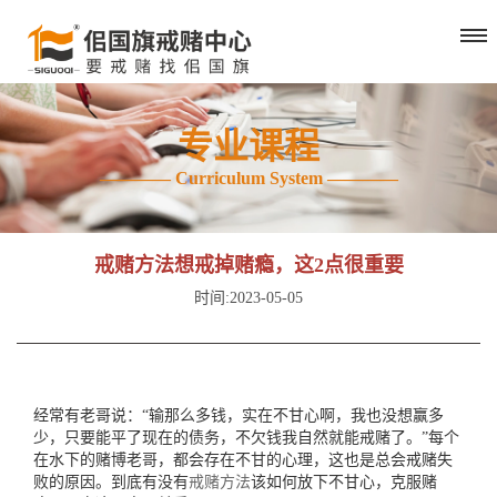
专业课程
———— Curriculum System ————
戒赌方法想戒掉赌瘾，这2点很重要
时间:2023-05-05
经常有老哥说：
“输那么多钱，实在不甘心啊，我也没想赢多
少，只要能平了现在的债务，不欠钱我自然就能戒赌了。”每个
在水下的赌博老哥，都会存在不甘的心理，这也是总会戒赌失
败的原因。到底有没有
戒赌方法
该如何放下不甘心，克服赌