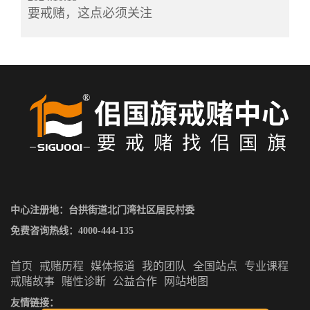
要戒赌，这点必须关注
中心注册地：台拱街道北门湾社区居民村委
免费咨询热线：
4000-444-135
首页
戒赌历程
媒体报道
我的团队
全国站点
专业课程
戒赌故事
赌性诊断
公益合作
网站地图
友情链接：