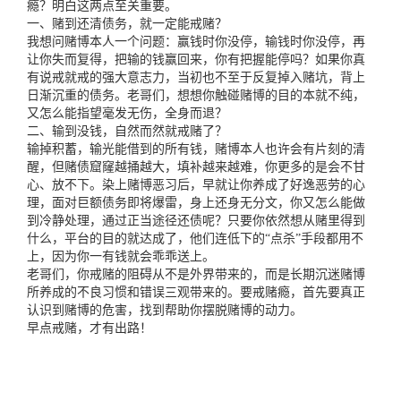
瘾？明白这两点至关重要。
一、赌到还清债务，就一定能戒赌？
我想问赌博本人一个问题：赢钱时你没停，输钱时你没停，再
让你失而复得，把输的钱赢回来，你有把握能停吗？如果你真
有说戒就戒的强大意志力，当初也不至于反复掉入赌坑，背上
日渐沉重的债务。老哥们，想想你触碰赌博的目的本就不纯，
又怎么能指望毫发无伤，全身而退？
二、输到没钱，自然而然就戒赌了？
输掉积蓄，输光能借到的所有钱，赌博本人也许会有片刻的清
醒，但赌债窟窿越捅越大，填补越来越难，你更多的是会不甘
心、放不下。染上赌博恶习后，早就让你养成了好逸恶劳的心
理，面对巨额债务即将爆雷，身上还身无分文，你又怎么能做
到冷静处理，通过正当途径还债呢？只要你依然想从赌里得到
什么，平台的目的就达成了，他们连低下的
“点杀”手段都用不
上，因为你一有钱就会乖乖送上。
老哥们，你戒赌的阻碍从不是外界带来的，而是长期沉迷赌博
所养成的不良习惯和错误三观带来的。要戒赌瘾，首先要真正
认识到赌博的危害，找到帮助你摆脱赌博的动力。
早点戒赌，才有出路！